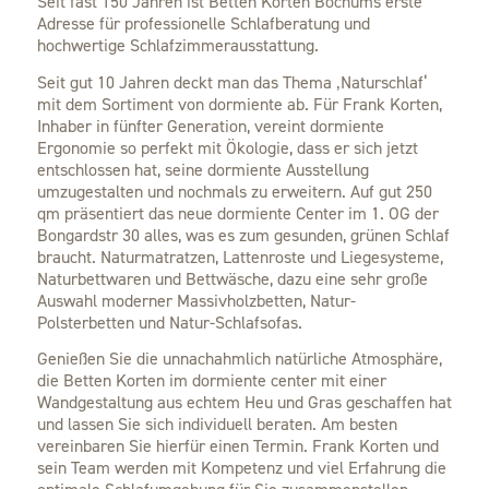
Seit fast 150 Jahren ist Betten Korten Bochums erste
Adresse für professionelle Schlafberatung und
hochwertige Schlafzimmerausstattung.
Seit gut 10 Jahren deckt man das Thema ‚Naturschlaf‘
mit dem Sortiment von dormiente ab. Für Frank Korten,
Inhaber in fünfter Generation, vereint dormiente
Ergonomie so perfekt mit Ökologie, dass er sich jetzt
entschlossen hat, seine dormiente Ausstellung
umzugestalten und nochmals zu erweitern. Auf gut 250
qm präsentiert das neue dormiente Center im 1. OG der
Bongardstr 30 alles, was es zum gesunden, grünen Schlaf
braucht. Naturmatratzen, Lattenroste und Liegesysteme,
Naturbettwaren und Bettwäsche, dazu eine sehr große
Auswahl moderner Massivholzbetten, Natur-
Polsterbetten und Natur-Schlafsofas.
Genießen Sie die unnachahmlich natürliche Atmosphäre,
die Betten Korten im dormiente center mit einer
Wandgestaltung aus echtem Heu und Gras geschaffen hat
und lassen Sie sich individuell beraten. Am besten
vereinbaren Sie hierfür einen Termin. Frank Korten und
sein Team werden mit Kompetenz und viel Erfahrung die