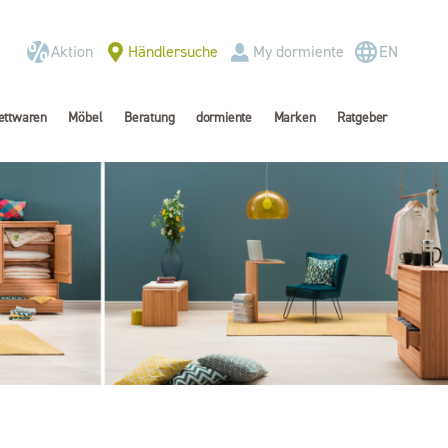
Aktion
Händlersuche
My dormiente
EN
ettwaren
Möbel
Beratung
dormiente
Marken
Ratgeber