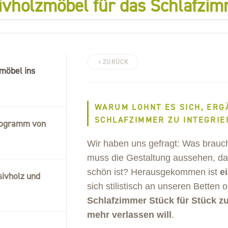
vholzmöbel für das Schlafzim
ZURÜCK
möbel ins
WARUM LOHNT ES SICH, ERG
SCHLAFZIMMER ZU INTEGRIE
rogramm von
Wir haben uns gefragt: Was brauc
muss die Gestaltung aussehen, dam
schön ist? Herausgekommen ist
e
ivholz und
sich stilistisch an unseren Betten o
Schlafzimmer Stück für Stück z
mehr verlassen will
.