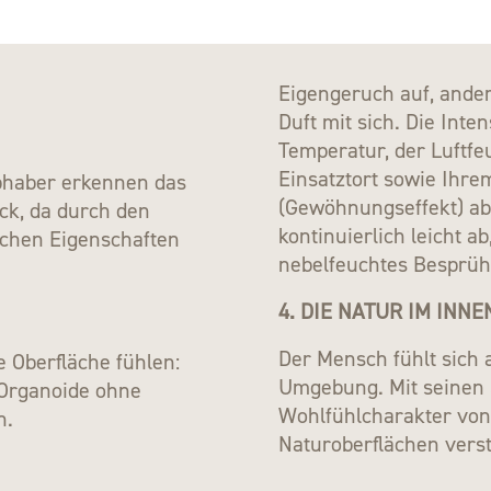
Eigengeruch auf, ande
Duft mit sich. Die Inte
Temperatur, der Luftfe
Einsatztort sowie Ihr
ebhaber erkennen das
(Gewöhnungseffekt) ab.
ick, da durch den
kontinuierlich leicht a
ichen Eigenschaften
nebelfeuchtes Besprüh
4. DIE NATUR IM INN
Der Mensch fühlt sich 
 Oberfläche fühlen:
Umgebung. Mit seinen
 Organoide ohne
Wohlfühlcharakter von
n.
Naturoberflächen verst