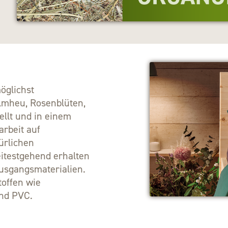
öglichst
lmheu, Rosenblüten,
llt und in einem
rbeit auf
ürlichen
eitestgehend erhalten
usgangsmaterialien.
toffen wie
nd PVC.