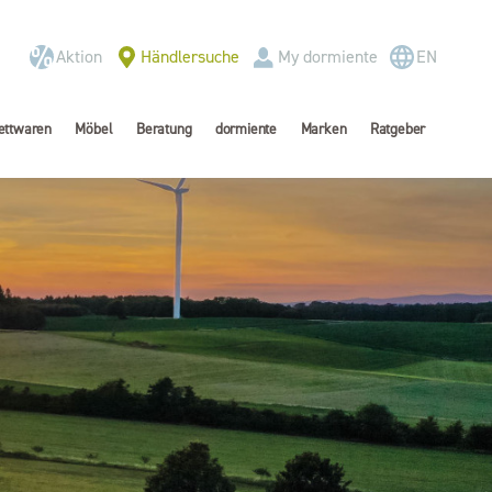
Aktion
Händlersuche
My dormiente
EN
ettwaren
Möbel
Beratung
dormiente
Marken
Ratgeber