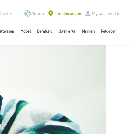
Aktion
Händlersuche
My dormiente
ettwaren
Möbel
Beratung
dormiente
Marken
Ratgeber