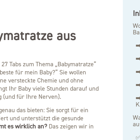
In
Wo
ymatratze aus
Ba
➡
➡
en 27 Tabs zum Thema „Babymatratze“
➡
 beste für mein Baby?“ Sie wollen
hne versteckte Chemie und ohne
➡
gt Ihr Baby viele Stunden darauf und
g (und für Ihre Nerven).
➡
K
enau das bieten: Sie sorgt für ein
Wa
iert und unterstützt die gesunde
au
t es wirklich an?
Das zeigen wir in
✅