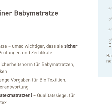
✅
einer Babymatratze
✅
✅
✅
C
tze – umso wichtiger, dass sie
sicher
Prüfungen und Zertifikate:
Ba
na
icherheitsnorm für Babymatratzen,
iken
enge Vorgaben für Bio-Textilien,
Verantwortung
Latexmatratzen)
– Qualitätssiegel für
atex