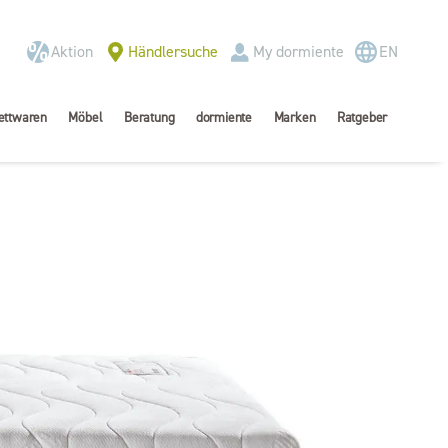
Aktion
Händlersuche
My dormiente
EN
ettwaren
Möbel
Beratung
dormiente
Marken
Ratgeber