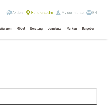
Aktion
Händlersuche
My dormiente
EN
ettwaren
Möbel
Beratung
dormiente
Marken
Ratgeber