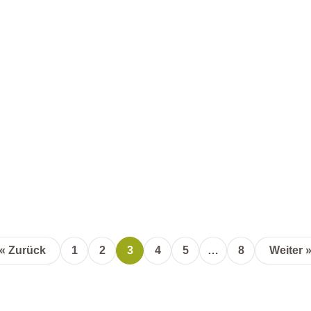
« Zurück
1
2
3
4
5
…
8
Weiter 